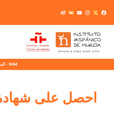
IHM
-
الم
احصل على شهادة د