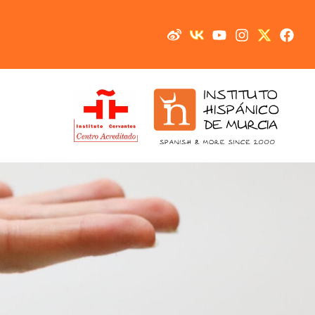
خطي
لى
لمحتوى