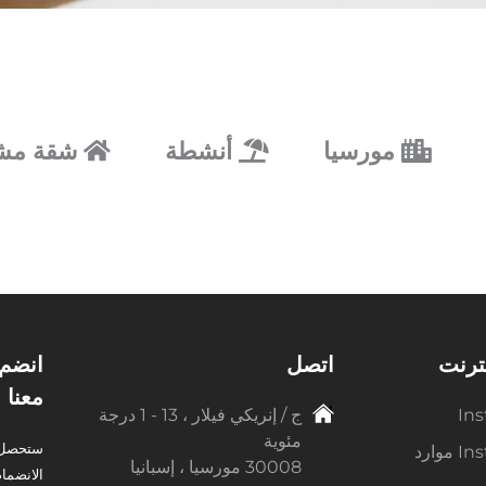
مورسيا
أنشطة
شقة مشت
نترنت
اتصل
معنا 
Ins
ج / إنريكي فيلار ، 13 - 1 درجة
مئوية
ستحصل ع
وارد
30008 مورسيا ، إسبانيا
الانضمام