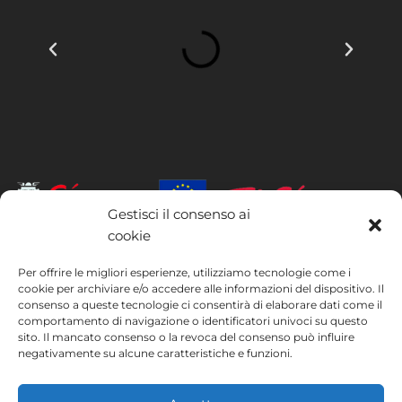
Gestisci il consenso ai
cookie
INSTITUTO HISPANICO DE MURCIA, SOCIEDAD LIMITADA è stata
Per offrire le migliori esperienze, utilizziamo tecnologie come i
beneficiaria del Fondo europeo di sviluppo regionale, il cui obiettivo è
cookie per archiviare e/o accedere alle informazioni del dispositivo. Il
migliorare l’utilizzo e la qualità delle tecnologie dell’informazione e
consenso a queste tecnologie ci consentirà di elaborare dati come il
della comunicazione e la loro accessibilità, e grazie al quale ha potuto
comportamento di navigazione o identificatori univoci su questo
implementare le seguenti misure: presenza online tramite la propria
sito. Il mancato consenso o la revoca del consenso può influire
pagina web. Tale misura è stata attuata nel corso del 2020. A questo
negativamente su alcune caratteristiche e funzioni.
scopo, la società è stata supportata dal programma TIC Cámaras,
della Camera di Commercio di Murcia.