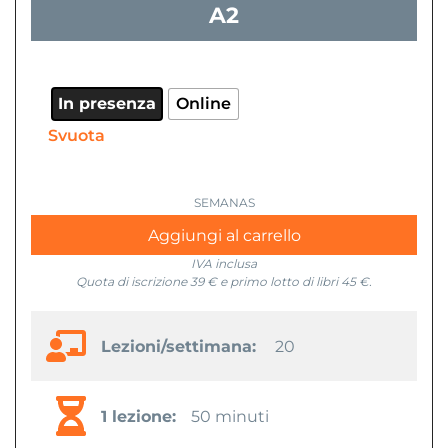
A2
In presenza
Online
Svuota
Aggiungi al carrello
IVA inclusa
Quota di iscrizione 39 € e primo lotto di libri 45 €.
Lezioni/settimana:
20
1 lezione:
50 minuti