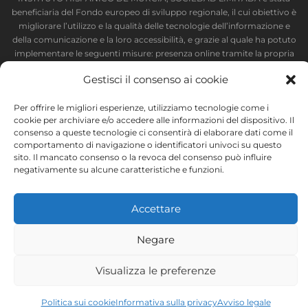
beneficiaria del Fondo europeo di sviluppo regionale, il cui obiettivo è
migliorare l’utilizzo e la qualità delle tecnologie dell’informazione e
della comunicazione e la loro accessibilità, e grazie al quale ha potuto
implementare le seguenti misure: presenza online tramite la propria
pagina web. Tale misura è stata attuata nel corso del 2020. A questo
Gestisci il consenso ai cookie
scopo, la società è stata supportata dal programma TIC Cámaras,
della Camera di Commercio di Murcia.
Per offrire le migliori esperienze, utilizziamo tecnologie come i
cookie per archiviare e/o accedere alle informazioni del dispositivo. Il
consenso a queste tecnologie ci consentirà di elaborare dati come il
comportamento di navigazione o identificatori univoci su questo
sito. Il mancato consenso o la revoca del consenso può influire
Avviso legale
Informativa sulla privacy
negativamente su alcune caratteristiche e funzioni.
Termini e condizioni
Politica sui cookie
Instituto Hispánico de Murcia © 2026
Accettare
Negare
Visualizza le preferenze
Politica sui cookie
Informativa sulla privacy
Avviso legale