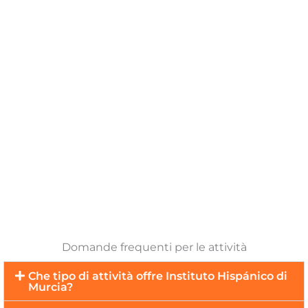
Spiagge, montagne, Cehegín, Ricote, Caravaca,
Escursioni
Cartagena, Madrid, Granada, Cordova, Malaga,
Siviglia, Valencia...
Domande frequenti per le attività
Che tipo di attività offre Instituto Hispánico di
Murcia?