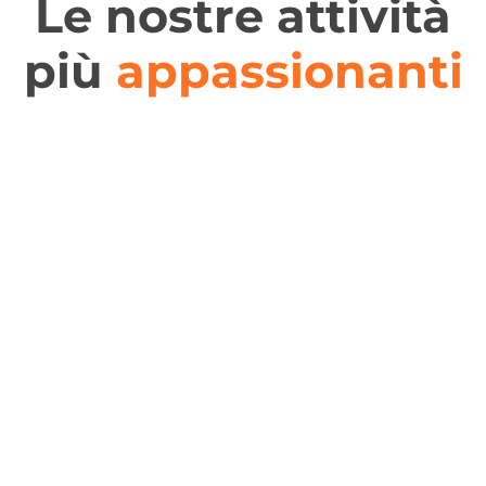
Le nostre attività
più
appassionanti
Cattedrale, musei, centro storico, mercati, teatri,
Visite guidate
acquario...