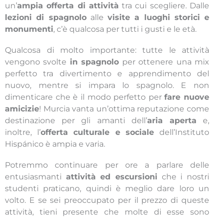
un’
ampia offerta di attività
tra cui scegliere. Dalle
lezioni di spagnolo
alle
visite a luoghi storici e
monumenti
, c’è qualcosa per tutti i gusti e le età.
Qualcosa di molto importante: tutte le attività
vengono svolte
in spagnolo
per ottenere una mix
perfetto tra divertimento e apprendimento del
nuovo, mentre si impara lo spagnolo. E non
dimenticare che è il modo perfetto per
fare nuove
amicizie
! Murcia vanta un’ottima reputazione come
destinazione per gli amanti dell’
aria aperta
e,
inoltre, l’
offerta culturale e sociale
dell’Instituto
Hispánico è ampia e varia.
Potremmo continuare per ore a parlare delle
entusiasmanti
attività ed escursioni
che i nostri
studenti praticano, quindi è meglio dare loro un
volto. E se sei preoccupato per il prezzo di queste
attività, tieni presente che molte di esse sono