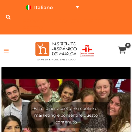
Vai
Italiano
al
contenuto
PROVA ON LINE
CALCOLATORE DEL
PREZZO
Fai clic per accettare i cookie di
marketing e consentire questo
contenuto