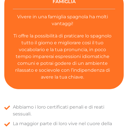
FAMIGLIA
Vivere in una famiglia spagnola ha molti
vantaggi!
Ti offre la possibilità di praticare lo spagnolo
tutto il giorno e migliorare così il tuo
vocabolario e la tua pronuncia, in poco
tempo imparerai espressioni idiomatiche
comuni e potrai godere di un ambiente
rilassato e socievole con l’indipendenza di
avere la tua chiave.
Abbiamo i loro certificati penali e di reati
sessuali.
La maggior parte di loro vive nel cuore della