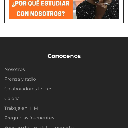
Conócenos
Nosotros
Prensa y radio
Colaboradores felices
Galería
Trabaja en IHM
Preguntas frecuentes
Servicio de taxi del aeropuerto