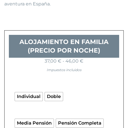
aventura en España.
ALOJAMIENTO EN FAMILIA
(PRECIO POR NOCHE)
Rango
37,00
€
-
46,00
€
de
Impuestos incluidos
precios:
Alojamiento
desde
en
37,00 €
familia
hasta
(precio
Individual
Doble
46,00 €
por
noche)
cantidad
Media Pensión
Pensión Completa