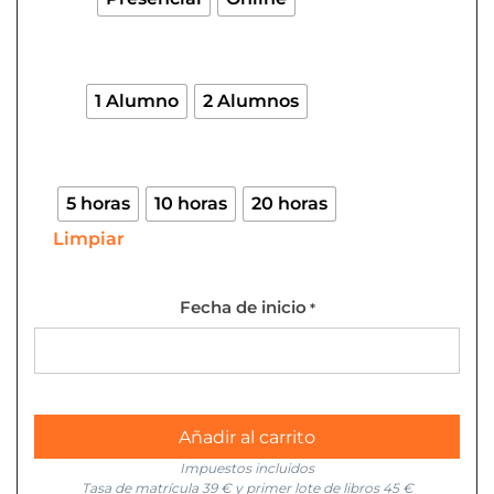
individual
cantidad
1 Alumno
2 Alumnos
5 horas
10 horas
20 horas
Limpiar
Fecha de inicio
*
Añadir al carrito
Impuestos incluidos
Tasa de matrícula 39 € y primer lote de libros 45 €