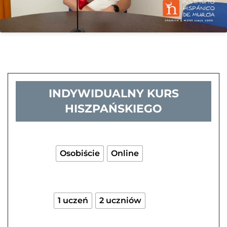
INDYWIDUALNY KURS
HISZPAŃSKIEGO
ilość
Indywidualny
kurs
Osobiście
Online
hiszpańskiego
1 uczeń
2 uczniów