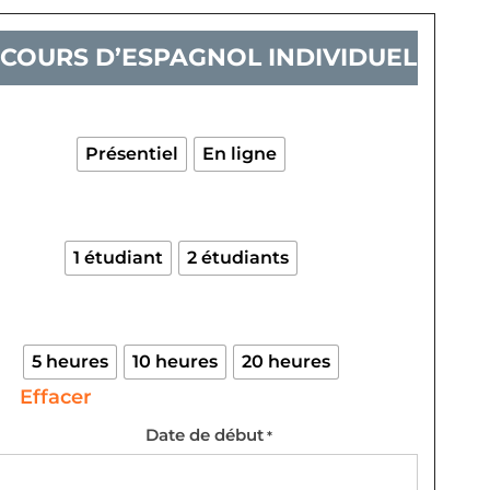
COURS D’ESPAGNOL INDIVIDUEL
quantité
de
Cours
Présentiel
En ligne
d'espagnol
Individuel
1 étudiant
2 étudiants
5 heures
10 heures
20 heures
Effacer
Date de début
*