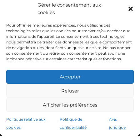
Gérer le consentement aux
cookies
Pour offrir les meilleures expériences, nous utilisons des
technologies telles que les cookies pour stocker et/ou accéder aux
informations de l'appareil. Le consentement à ces technologies
nous permettra de traiter des données telles que le comportement
de navigation ou les identifiants uniques sur ce site. Ne pas donner
son consentement ou retirer son consentement peut avoir une
incidence négative sur certaines caractéristiques et fonctions.
Accepter
Refuser
INSTITUTO HISPANICO DE MURCIA, SOCIEDAD LIMITADA a été
Afficher les préférences
bénéficiaire du Fonds européen de développement régional dont
l'objectif est de développer l'utilisation et la qualité des technologies
de l'information et de la communication et leur accessibilité, et grâce
Politique relative aux
Politique de
Avis
auquel elle a mis en place les solutions suivantes : présence en ligne à
cookies
confidentialité
juridique
travers son Site Internet. La présente mesure a eu lieu en 2020. À
cette fin, elle a été soutenue par le programme TIC Cámaras, par