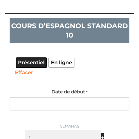
COURS D’ESPAGNOL STANDARD
10
quantité
de
Cours
Présentiel
En ligne
d'espagnol
Effacer
standard
10
Date de début
*
+
-