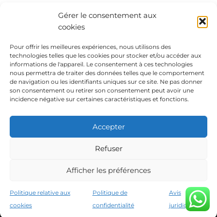
Gérer le consentement aux
cookies
ТАXI
Pour offrir les meilleures expériences, nous utilisons des
technologies telles que les cookies pour stocker et/ou accéder aux
Vous êtes toujours à temps !
informations de l'appareil. Le consentement à ces technologies
Complétez votre expérience avec
nous permettra de traiter des données telles que le comportement
de navigation ou les identifiants uniques sur ce site. Ne pas donner
notre service de taxi et assurez-vous
son consentement ou retirer son consentement peut avoir une
de passer un séjour sans soucis.
incidence négative sur certaines caractéristiques et fonctions.
Ajoutez-le maintenant !
Accepter
Refuser
Afficher les préférences
Avis juridique
Politique de confidentialité
Conditions de réservation
Politique relative aux cookies
Politique relative aux
Politique de
Avis
Instituto Hispánico de Murcia © 2026
cookies
confidentialité
juridique