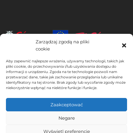
Zarządzaj zgodą na pliki
cookie
INSTITUTO HISPANICO DE MURCIA, SOCIEDAD LIMITADA jest
Aby zapewnić najlepsze wrażenia, używamy technologii, takich jak
beneficjentem Europejskiego Funduszu Rozwoju Regionalnego,
pliki cookie, do przechowywania i/lub uzyskiwania dostępu do
którego celem jest rozwój wykorzystania i jakości technologii
informacji o urządzeniu. Zgoda na te technologie pozwoli nam
informacyjno-komunikacyjnych oraz ich dostępności, dzięki czemu
przetwarzać dane, takie jak zachowanie przeglądania lub unikalne
wdrożył następujące rozwiązania: obecność w Internecie poprzez
identyfikatory na tej stronie. Brak zgody lub wycofanie zgody może
swoją Stronie internetowej. Obecne działanie miało miejsce w 2020
niekorzystnie wpłynąć na niektóre funkcje i funkcje.
roku. W tym celu zostało wsparte przez program TIC Cámaras, przez
Cámara z Murcji.
Zaakceptować
Negare
Ostrzeżenie prawne
Polityka prywatności
Wyświetl preferencje
Warunki rezerwacji
Polityka plików cookie