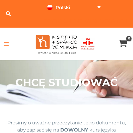
Przejdź
Polski
do
treści
TESTUJ ONLINE
KALKULATOR CEN
CHCĘ STUDIOWAĆ
Prosimy o uważne przeczytanie tego dokumentu,
aby zapisać się na
DOWOLNY
kurs języka