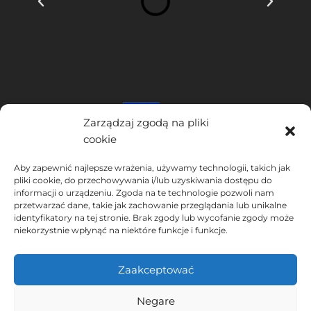
Zarządzaj zgodą na pliki
cookie
INSTITUTO HISPANICO DE MURCIA, SOCIEDAD LIMITADA jest
Aby zapewnić najlepsze wrażenia, używamy technologii, takich jak
beneficjentem Europejskiego Funduszu Rozwoju Regionalnego,
pliki cookie, do przechowywania i/lub uzyskiwania dostępu do
którego celem jest rozwój wykorzystania i jakości technologii
informacji o urządzeniu. Zgoda na te technologie pozwoli nam
informacyjno-komunikacyjnych oraz ich dostępności, dzięki czemu
przetwarzać dane, takie jak zachowanie przeglądania lub unikalne
wdrożył następujące rozwiązania: obecność w Internecie poprzez
identyfikatory na tej stronie. Brak zgody lub wycofanie zgody może
niekorzystnie wpłynąć na niektóre funkcje i funkcje.
swoją Stronie internetowej. Obecne działanie miało miejsce w 2020
roku. W tym celu zostało wsparte przez program TIC Cámaras, przez
Cámara z Murcji.
Zaakceptować
Negare