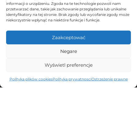
informacji o urządzeniu. Zgoda na te technologie pozwoli nam
Dołącz do już 9449 osób, które uczą się
przetwarzać dane, takie jak zachowanie przeglądania lub unikalne
z nami, i otrzymaj książkę, aby odkryć
identyfikatory na tej stronie. Brak zgody lub wycofanie zgody może
niekorzystnie wpłynąć na niektóre funkcje i funkcje.
tajemnice Murcji
Zaakceptować
Otrzymasz cenne informacje, aby poprawić swoją znajomość
języka hiszpańskiego.
Negare
Dołączenie jest łatwe i bezpłatne. Wypisanie się też jest łatwe.
Wyświetl preferencje
Polityka plików cookies
Polityka prywatnosci
Ostrzeżenie prawne