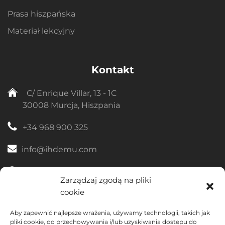
Prasa hiszpańska
Materiał lekcyjny
Kontakt
C/ Enrique Villar, 13 - 1C
30008 Murcja, Hiszpania
+34 968 900 325
info@ihdemu.com
+34 633 329 144
Zarządzaj zgodą na pliki
cookie
Aby zapewnić najlepsze wrażenia, używamy technologii, takich jak
pliki cookie, do przechowywania i/lub uzyskiwania dostępu do