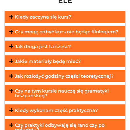
ELE
Kiedy zaczyna się kurs?
Czy mogę odbyć kurs nie będąc filologiem?
Jak długa jest ta część?
Jakie materiały będę mieć?
Jak rozłożyć godziny części teoretycznej?
Czy na tym kursie nauczę się gramatyki
hiszpańskiej?
Kiedy wykonam część praktyczną?
Czy praktyki odbywają się rano czy po
południu?