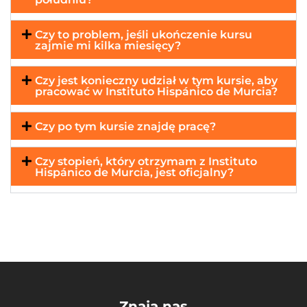
Czy to problem, jeśli ukończenie kursu
zajmie mi kilka miesięcy?
Czy jest konieczny udział w tym kursie, aby
pracować w Instituto Hispánico de Murcia?
Czy po tym kursie znajdę pracę?
Czy stopień, który otrzymam z Instituto
Hispánico de Murcia, jest oficjalny?
Znają nas