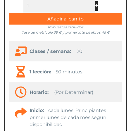
+
-
Añadir al carrito
Impuestos incluidos
Tasa de matrícula 39 € y primer lote de libros 45 €
Clases / semana:
20
1 lección:
50 minutos
Horario:
(Por Determinar)
Inicio:
cada lunes. Principiantes
primer lunes de cada mes según
disponibilidad