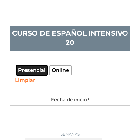
CURSO DE ESPAÑOL INTENSIVO
20
Curso
de
español
Presencial
Online
Intensivo
Limpiar
20
cantidad
Fecha de inicio
*