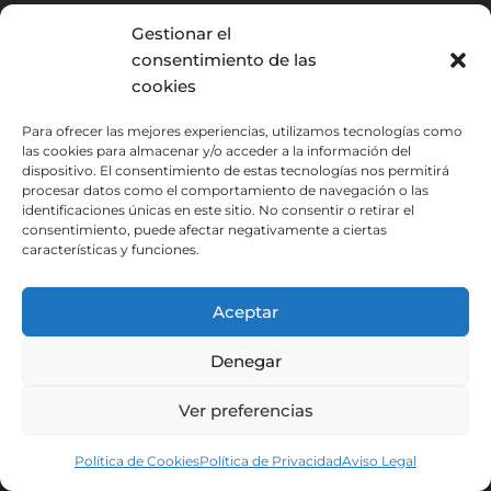
Prensa en español
Gestionar el
consentimiento de las
Materiales de clase
cookies
Para ofrecer las mejores experiencias, utilizamos tecnologías como
Contacto
las cookies para almacenar y/o acceder a la información del
dispositivo. El consentimiento de estas tecnologías nos permitirá
procesar datos como el comportamiento de navegación o las
C/ Enrique Villar, 13 - 1º C
identificaciones únicas en este sitio. No consentir o retirar el
30008 Murcia, España
consentimiento, puede afectar negativamente a ciertas
características y funciones.
+34 968 900 325
Aceptar
info@ihdemu.com
Denegar
+34 633 329 144
Ver preferencias
Política de Cookies
Política de Privacidad
Aviso Legal