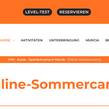
LEVEL-TEST
RESERVIEREN
KURSE
AKTIVITÄTEN
UNTERBRINGUNG
MURCIA
B
IHM
–
Kurse
–
Spanischcamp in Murcia
–
Online-Sommercamp
line-Sommerc