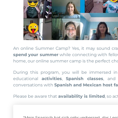
An online Summer Camp? Yes, it may sound crazy
spend your summer
while connecting with fell
home, our online summer camp is the perfect choi
During this program, you will be immersed in
educational
activities
,
Spanish classes
, and
conversations with
Spanish and Mexican host fa
Please be aware that
availability is limited
, so a
"Mein Spanisch hat sich sehr verbessert, das L