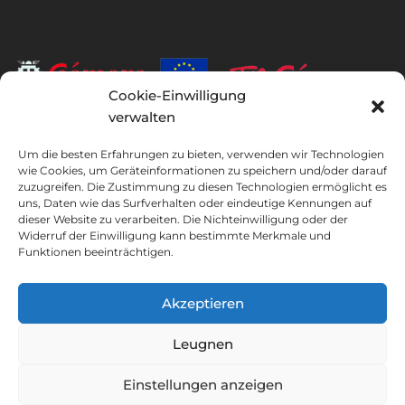
Cookie-Einwilligung
verwalten
INSTITUTO HISPANICO DE MURCIA, SOCIEDAD LIMITADA war der
Begünstigte des Europäischen Fonds für regionale Entwicklung,
Um die besten Erfahrungen zu bieten, verwenden wir Technologien
wie Cookies, um Geräteinformationen zu speichern und/oder darauf
dessen Ziel es ist, die Nutzung und Qualität von Informations- und
zuzugreifen. Die Zustimmung zu diesen Technologien ermöglicht es
Kommunikationstechnologien und deren Zugänglichkeit zu
uns, Daten wie das Surfverhalten oder eindeutige Kennungen auf
entwickeln, und dank dessen es die folgenden Lösungen
dieser Website zu verarbeiten. Die Nichteinwilligung oder der
implementiert hat: Online-Präsenz durch seine Webseite. Die
Widerruf der Einwilligung kann bestimmte Merkmale und
vorliegende Maßnahme fand im Jahr 2020 statt. Zu diesem Zweck
Funktionen beeinträchtigen.
wurde sie vom TIC Cámaras-Programm von Cámara aus Murcia
unterstützt.
Akzeptieren
Leugnen
Rechtlicher Hinweis
Datenschutz-Bestimmungen
Einstellungen anzeigen
Buchungsbedingungen
Cookie-Richtlinie