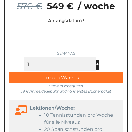
570 €
549 €
/ woche
Anfangsdatum
Spanischkurs
*
und
Tennis
Menge
+
-
In den Warenkorb
Steuern inbegriffen
39 € Anmeldegebühr und 45 € erstes Bücherpaket
Lektionen/Woche:
10 Tennisstunden pro Woche
für alle Niveaus
20 Spanischstunden pro