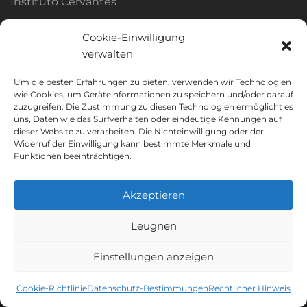
Instituto Cervantes
Ressourcen Instituto Cervantes
Cookie-Einwilligung
Puzzle
verwalten
Wörterbücher
Um die besten Erfahrungen zu bieten, verwenden wir Technologien
Spanische presse
wie Cookies, um Geräteinformationen zu speichern und/oder darauf
zuzugreifen. Die Zustimmung zu diesen Technologien ermöglicht es
Unterrichtsmaterial
uns, Daten wie das Surfverhalten oder eindeutige Kennungen auf
dieser Website zu verarbeiten. Die Nichteinwilligung oder der
Widerruf der Einwilligung kann bestimmte Merkmale und
Funktionen beeinträchtigen.
Kontakt
Akzeptieren
C/ Enrique Villar, 13 - 1C
30008 Murcia, Spanien
Leugnen
+34 968 900 325
Einstellungen anzeigen
info@ihdemu.com
Cookie-Richtlinie
Datenschutz-Bestimmungen
Rechtlicher Hinweis