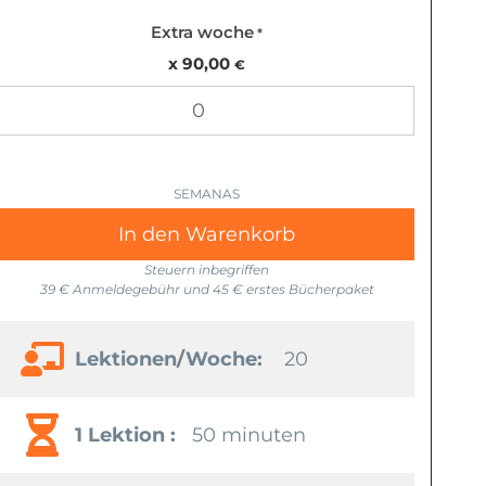
Extra woche
*
90,00
€
In den Warenkorb
Steuern inbegriffen
39 € Anmeldegebühr und 45 € erstes Bücherpaket
Lektionen/Woche:
20
1 Lektion :
50 minuten