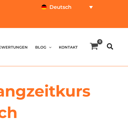
Deutsch
SPRACHTEST
PREISRECHNER
EWERTUNGEN
BLOG
KONTAKT
angzeitkurs
sch