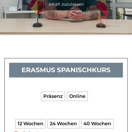
Inhalt zuzulassen
ERASMUS SPANISCHKURS
ERASMUS
Spanischkurs
Menge
Präsenz
Online
12 Wochen
24 Wochen
40 Wochen