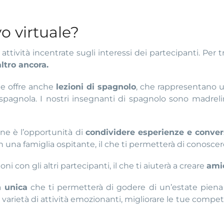
o virtuale?
ttività incentrate sugli interessi dei partecipanti. Per
ltro ancora.
ine offre anche
lezioni di spagnolo
, che rappresentano 
 spagnola. I nostri insegnanti di spagnolo sono madrelin
ne è l’opportunità di
condividere esperienze e conver
n una famiglia ospitante, il che ti permetterà di conoscere 
i con gli altri partecipanti, il che ti aiuterà a creare
amic
za
unica
che ti permetterà di godere di un’estate piena
a varietà di attività emozionanti, migliorare le tue com