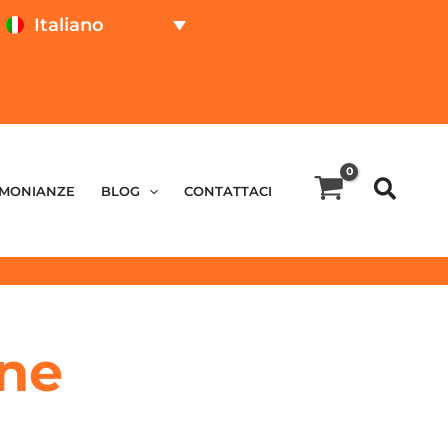
Italiano
PROVA ON LINE
CALCOLATORE DEL
PREZZO
IMONIANZE
BLOG
CONTATTACI
ine