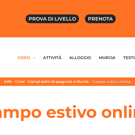
PROVA DI LIVELLO
PRENOTA
CORSI
ATTIVITÀ
ALLOGGIO
MURCIA
TEST
IHM
–
Corsi
–
Campi estivi di spagnolo a Murcia
–
Campo estivo online
mpo estivo onl