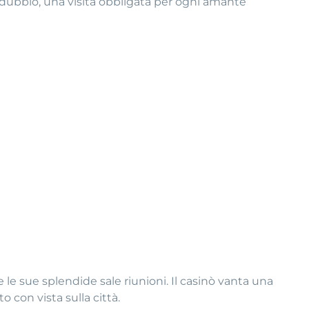
 dubbio, una visita obbligata per ogni amante
o e le sue splendide sale riunioni. Il casinò vanta una
 con vista sulla città.