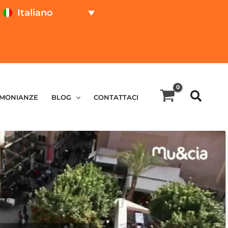
Italiano
PROVA ON LINE
CALCOLATORE DEL
PREZZO
IMONIANZE
BLOG
CONTATTACI