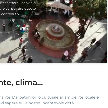
er accettare i cookie di
g e consentire questo
contenuto
te, clima...
inante. Dal patrimonio culturale all’ambiente locale e
vi sapere sulla nostra incantevole città.