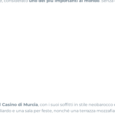
e, considerato
uno dei più importanti al mondo
. Senza
l Casino di Murcia
, con i suoi soffitti in stile neobarocc
liardo e una sala per feste, nonché una terrazza mozzafiato