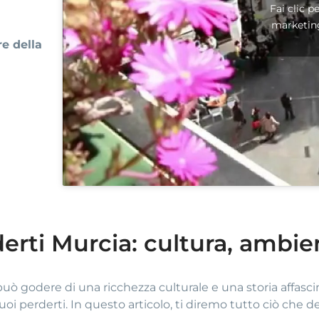
Fai clic p
marketin
re della
erti Murcia: cultura, ambien
 può godere di una ricchezza culturale e una storia affasc
i perderti. In questo articolo, ti diremo tutto ciò che de