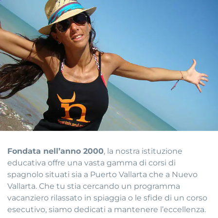
Fondata nell’anno 2000
, la nostra istituzione
educativa offre una vasta gamma di corsi di
spagnolo situati sia a Puerto Vallarta che a Nuevo
Vallarta. Che tu stia cercando un programma
vacanziero rilassato in spiaggia o le sfide di un corso
esecutivo, siamo dedicati a mantenere l’eccellenza.