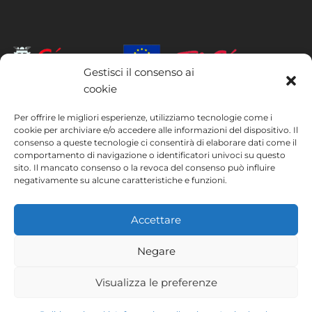
Gestisci il consenso ai
cookie
INSTITUTO HISPANICO DE MURCIA, SOCIEDAD LIMITADA è stata
Per offrire le migliori esperienze, utilizziamo tecnologie come i
beneficiaria del Fondo europeo di sviluppo regionale, il cui obiettivo è
cookie per archiviare e/o accedere alle informazioni del dispositivo. Il
migliorare l’utilizzo e la qualità delle tecnologie dell’informazione e
consenso a queste tecnologie ci consentirà di elaborare dati come il
della comunicazione e la loro accessibilità, e grazie al quale ha potuto
comportamento di navigazione o identificatori univoci su questo
implementare le seguenti misure: presenza online tramite la propria
sito. Il mancato consenso o la revoca del consenso può influire
pagina web. Tale misura è stata attuata nel corso del 2020. A questo
negativamente su alcune caratteristiche e funzioni.
scopo, la società è stata supportata dal programma TIC Cámaras,
della Camera di Commercio di Murcia.
Accettare
Negare
Avviso legale
Informativa sulla privacy
Visualizza le preferenze
Termini e condizioni
Politica sui cookie
Instituto Hispánico de Murcia © 2026