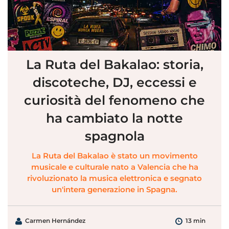
La Ruta del Bakalao: storia,
discoteche, DJ, eccessi e
curiosità del fenomeno che
ha cambiato la notte
spagnola
La Ruta del Bakalao è stato un movimento
musicale e culturale nato a Valencia che ha
rivoluzionato la musica elettronica e segnato
un'intera generazione in Spagna.
Carmen Hernández
13 min