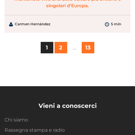
singolari d’Europa.
Carmen Hernández
5 min
1
2
…
13
Vieni a conoscerci
Chi siamo
Rassegna stampa e radio