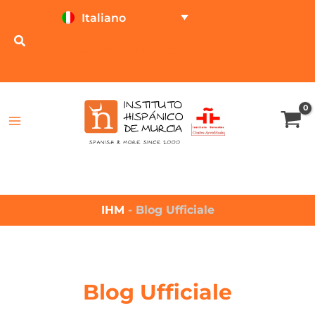
Italiano
PROVA ON LINE
CALCOLATORE DEL
PREZZO
IHM
-
Blog Ufficiale
Blog Ufficiale