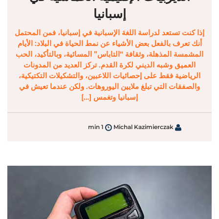
إسبانيا
إذا كنت تستعد لدراسة اللغة الإسبانية في إسبانيا، فمن المحتمل
أنك تعرف بالفعل بعض الأشياء عن نمط الحياة في البلاد: الأيام
المشمسة المذهلة، وثقافة “التاباس” المسائية، وبالتأكيد، الحب
العميق وشبه الديني لكرة القدم. تركز العديد من المدونات
الرياضية فقط على إحصائيات اللاعبين، والتشكيلات التكتيكية،
والصفقات التي تبلغ ملايين اليوروهات. ولكن عندما تعيش في
إسبانيا وتغمس […]
1 min
Michal Kazimierczak