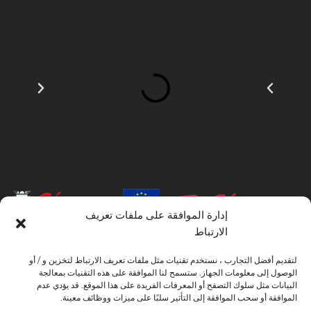
إدارة الموافقة على ملفات تعريف
الارتباط
INSTITUTO HISPANICO DE MURCIA ، SOCIEDAD LIMITADA كان
لتقديم أفضل التجارب ، نستخدم تقنيات مثل ملفات تعريف الارتباط لتخزين و / أو
المستفيد من الصندوق الأوروبي للتنمية الإقليمية الذي يهدف إلى تطوير استخدام وجودة
الوصول إلى معلومات الجهاز. ستسمح لنا الموافقة على هذه التقنيات بمعالجة
تكنولوجيا المعلومات والاتصالات وإمكانية الوصول إليها ، وبفضل ذلك نفذت الحلول
البيانات مثل سلوك التصفح أو المعرفات الفريدة على هذا الموقع. قد يؤدي عدم
التالية: التواجد عبر الإنترنت من خلال موقع إلكتروني. تم اتخاذ الإجراء الحالي في عام
الموافقة أو سحب الموافقة إلى التأثير سلبًا على ميزات ووظائف معينة.
2020. ولهذا الغرض ، تم دعمه من قبل برنامج TIC Cámaras ، من قبل كامارا من