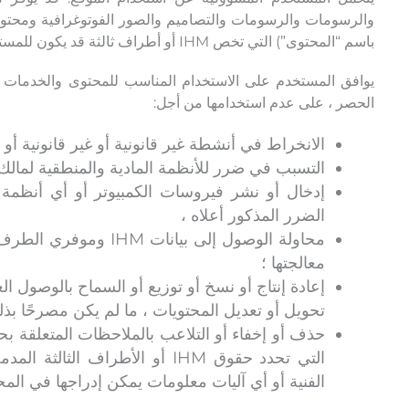
والرسومات والرسومات والتصاميم والصور الفوتوغرافية ومحتوى ا
باسم “المحتوى”) التي تخص IHM أو أطراف ثالثة قد يكون للمستخدم حق الوصول إليها.
يوافق المستخدم على الاستخدام المناسب للمحتوى والخدمات ا
الحصر ، على عدم استخدامها من أجل:
الانخراط في أنشطة غير قانونية أو غير قانونية أو 
التسبب في ضرر للأنظمة المادية والمنطقية لمالك ا
إدخال أو نشر فيروسات الكمبيوتر أو أي أنظمة
الضرر المذكور أعلاه ،
محاولة الوصول إلى بيان
معالجتها ؛
إعادة إنتاج أو نسخ أو توزيع أو السماح بالوصول 
تحويل أو تعديل المحتويات ، ما لم يكن مصرحًا بذلك م
حذف أو إخفاء أو التلاعب بالملاحظات المتعلقة بحق
التي تحدد حقوق IHM أو الأطراف ا
الفنية أو أي آليات معلومات يمكن إدراجها في المح