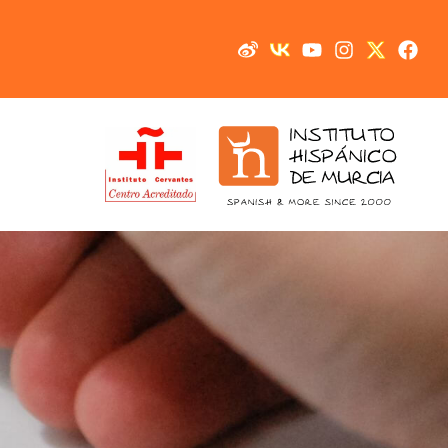
خطي
لى
لمحتوى