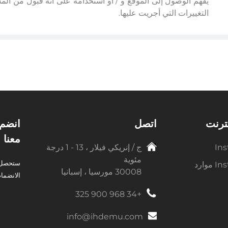
يُفهم الوصول إلى الموقع و / أو استخدامه على أنه قبول من المس
التغييرات التي أجريت عليها.
نترنت
اتصل
معنا 
Ins
ج / إنريكي فيلار ، 13 - 1 درجة
مئوية
ستحصل ع
وارد
30008 مورسيا ، إسبانيا
الانضمام
+34 968 900 325
info@ihdemu.com