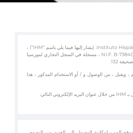
نعلمك أن موقع الويب هذا مملوك لشركة Instituto Hispánico de Murcia S.L. (يشار إليها فيما يلي باسم “IHM”) ،
ومقرها في مورسيا في C / Enrique Villar 13، 1ºC ، مع N.I.F. B-73840183 ، مسجلة في السجل التجاري لمورسيا
 ويقبل ، من الوصول و / أو الاستخدام المذكور ، هذا
تالي:
وقع الويب إمكانية الوصول إلى العديد من النصوص