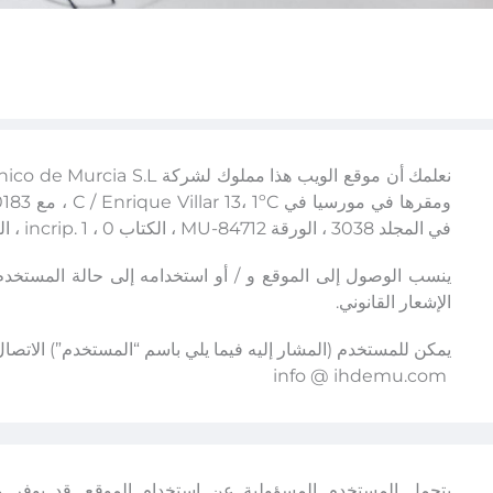
في المجلد 3038 ، الورقة MU-84712 ، الكتاب 0 ، incrip. 1 ، الصحيفة 132.
ينسب الوصول إلى الموقع و / أو استخدامه إلى حالة المستخدم ،
الإشعار القانوني.
يمكن للمستخدم (المشار إليه فيما يلي باسم “المستخدم”) الاتصال بـ IHM من خلال عنوان البريد الإلكتروني ال
info @ ihdemu.com
يتحمل المستخدم المسؤولية عن استخدام الموقع. قد يوفر م