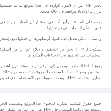
تحذر IHM من أن المواد الواردة في هذا الموقع قد تم تضم
قرارات أو اتخاذ مواقف في حالة معينة.
يجب على المستخدم أن يأخذ في الاعتبار أن المواد الواردة ف
فقهية بشأن القضايا التي تم تحليلها.
وبالمثل ، يمكن تعديل هذه المواد أو تطويرها أو تحديثها دون إشعا
سيكون لـ IHM الحق في التحقيق والإبلاغ عن أي من ا
السلطات في التحقيق في الإجراءات المذكورة.
يجوز لـ IHM تعليق الوصول إلى موقع الويب مؤقتًا دون 
ال
لتعليق الخدمات. IHM ليست مسؤولة عن الاستخدام الذي قد يقوم به المستخدمون للمحتويات المدرجة في موقع الويب.
باستخدامها ، ولهذا السبب ، فإن IHM هي التي تمارس بشكل حصري حقوق استغلال نفس.