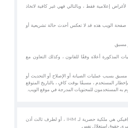
ينها لأغراض إعلامية فقط ، وبالتالي فهي غير كافية لاتخاذ
ي صفحة الويب هذه قد لا تعكس أحدث حالة تشريعية أو
ر مسبق.
لسلوكيات المذكورة أعلاه وفقًا للقانون ، وكذلك التعاون مع
إشعار مسبق بسبب عمليات الصيانة أو الإصلاح أو التحديث أو
تحسين. ومع ذلك ، كلما سمحت الظروف بذلك ، ستقوم IHM بإخطار المستخدم ، مسبقًا بوقت كافٍ ، بالتاريخ المتوقع
جميع حقوق الملكية الفكرية لمحتوى هذا الموقع وتصميمه الجرافيكي هي ملكية حصرية لـ IHM ، أو لطرف ثالث أذن