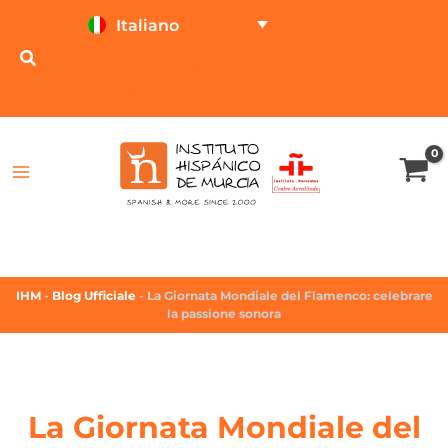
Italiano
PROVA ON LINE
CALCOLATORE DEL
PREZZO
IHM
-
Blog Ufficiale
-
La Giornata Mondiale del Flamenco: celebrare
la passione sonora
La Giornata Mondiale del