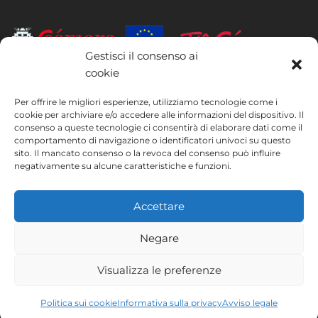
Gestisci il consenso ai
cookie
INSTITUTO HISPANICO DE MURCIA, SOCIEDAD LIMITADA è stata
beneficiaria del Fondo europeo di sviluppo regionale, il cui obiettivo è
Per offrire le migliori esperienze, utilizziamo tecnologie come i
migliorare l’utilizzo e la qualità delle tecnologie dell’informazione e
cookie per archiviare e/o accedere alle informazioni del dispositivo. Il
consenso a queste tecnologie ci consentirà di elaborare dati come il
della comunicazione e la loro accessibilità, e grazie al quale ha potuto
comportamento di navigazione o identificatori univoci su questo
implementare le seguenti misure: presenza online tramite la propria
sito. Il mancato consenso o la revoca del consenso può influire
pagina web. Tale misura è stata attuata nel corso del 2020. A questo
negativamente su alcune caratteristiche e funzioni.
scopo, la società è stata supportata dal programma TIC Cámaras,
della Camera di Commercio di Murcia.
Accettare
Negare
Avviso legale
Informativa sulla privacy
Visualizza le preferenze
Termini e condizioni
Politica sui cookie
Instituto Hispánico de Murcia © 2026
Politica sui cookie
Informativa sulla privacy
Avviso legale