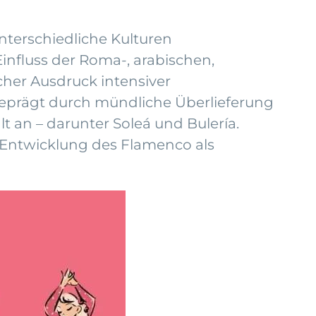
nterschiedliche Kulturen
nfluss der Roma-, arabischen,
cher Ausdruck intensiver
, geprägt durch mündliche Überlieferung
alt an – darunter Soleá und Bulería.
e Entwicklung des Flamenco als