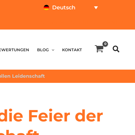
Deutsch
SPRACHTEST
PREISRECHNER
EWERTUNGEN
BLOG
KONTAKT
ollen Leidenschaft
ie Feier der