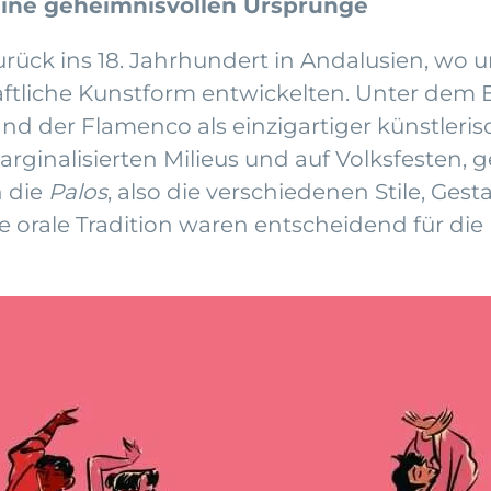
ine geheimnisvollen Ursprünge
ück ins 18. Jahrhundert in Andalusien, wo u
iche Kunstform entwickelten. Unter dem Ei
nd der Flamenco als einzigartiger künstleris
arginalisierten Milieus und auf Volksfesten
n die
Palos
, also die verschiedenen Stile, Gest
ie orale Tradition waren entscheidend für di