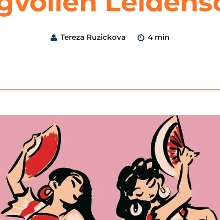
gvollen Leidens
Tereza Ruzickova
4 min