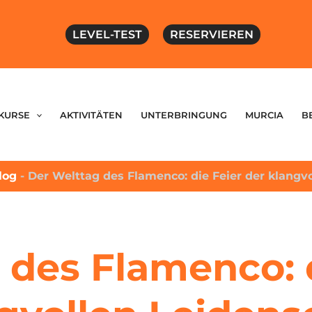
LEVEL-TEST
RESERVIEREN
KURSE
AKTIVITÄTEN
UNTERBRINGUNG
MURCIA
B
Blog
-
Der Welttag des Flamenco: die Feier der klangv
 des Flamenco: d