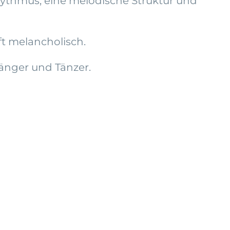
 Rhythmus, eine melodische Struktur und
oft melancholisch.
änger und Tänzer.