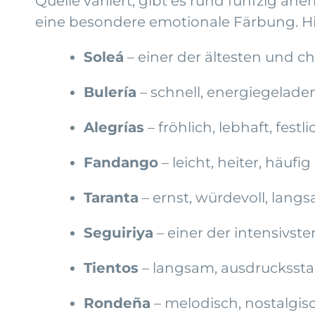
Quelle variiert, gibt es rund fünfzig a
eine besondere emotionale Färbung. Hie
Soleá
– einer der ältesten und ch
Bulería
– schnell, energiegelade
Alegrías
– fröhlich, lebhaft, festli
Fandango
– leicht, heiter, häuf
Taranta
– ernst, würdevoll, lang
Seguiriya
– einer der intensivst
Tientos
– langsam, ausdrucksstar
Rondeña
– melodisch, nostalgi