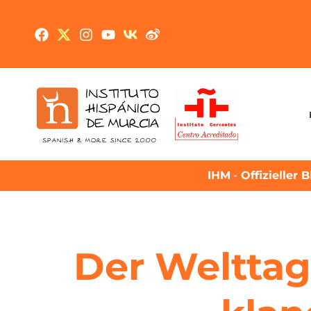
IHM
-
Offizieller 
Der Welttag