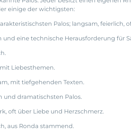
nerkannte Palos. Jeder besitzt einen eigenen
r einige der wichtigsten:
arakteristischsten Palos; langsam, feierlich, 
n und eine technische Herausforderung für S
ch.
ig mit Liebesthemen.
sam, mit tiefgehenden Texten.
en und dramatischsten Palos.
k, oft über Liebe und Herzschmerz.
sch, aus Ronda stammend.