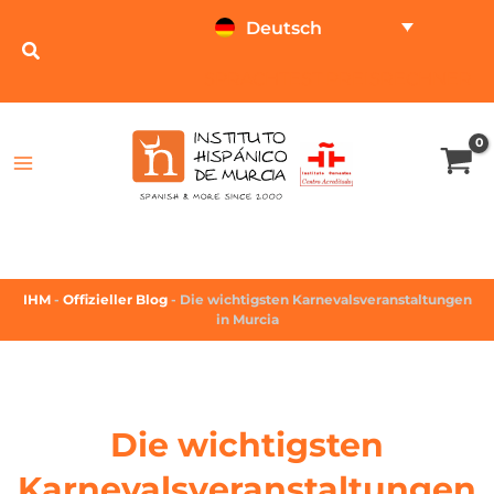
Deutsch
SPRACHTEST
PREISRECHNER
IHM
-
Offizieller Blog
-
Die wichtigsten Karnevalsveranstaltungen
in Murcia
Die wichtigsten
Karnevalsveranstaltungen