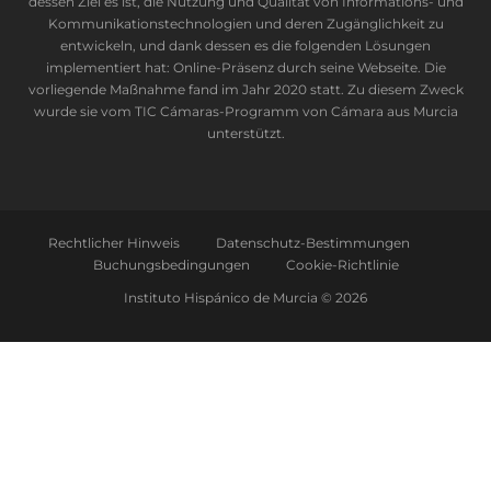
dessen Ziel es ist, die Nutzung und Qualität von Informations- und
Kommunikationstechnologien und deren Zugänglichkeit zu
entwickeln, und dank dessen es die folgenden Lösungen
implementiert hat: Online-Präsenz durch seine Webseite. Die
vorliegende Maßnahme fand im Jahr 2020 statt. Zu diesem Zweck
wurde sie vom TIC Cámaras-Programm von Cámara aus Murcia
unterstützt.
Rechtlicher Hinweis
Datenschutz-Bestimmungen
Buchungsbedingungen
Cookie-Richtlinie
Instituto Hispánico de Murcia © 2026