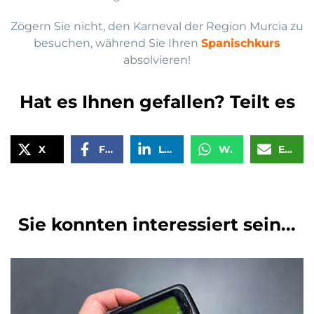
Zögern Sie nicht, den Karneval der Region Murcia zu
besuchen, während Sie Ihren
Spanischkurs
absolvieren!
Hat es Ihnen gefallen? Teilt es
X
Facebook
LinkedIn
WhatsApp
Email
Sie konnten interessiert sein...