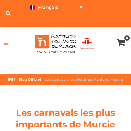
Français
TESTEZ EN LIGNE
CALCULATEUR DE PRIX
IHM
-
Blog Officiel
-
Les carnavals les plus importants de Murcie
Les carnavals les plus
importants de Murcie