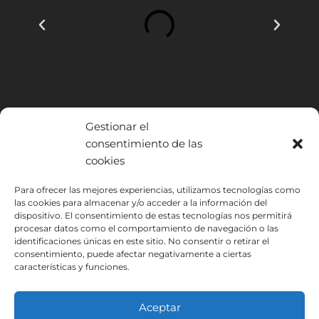
Gestionar el
consentimiento de las
cookies
INSTITUTO HISPANICO DE MURCIA, SOCIEDAD LIMITADA ha sido
Para ofrecer las mejores experiencias, utilizamos tecnologías como
las cookies para almacenar y/o acceder a la información del
beneficiario del Fondo Europeo de Desarrollo Regional cuyo objetivo
dispositivo. El consentimiento de estas tecnologías nos permitirá
es mejorar el uso y la calidad de las tecnologías de la información y de
procesar datos como el comportamiento de navegación o las
las comunicaciones y el acceso a las mismas y gracias al que ha
identificaciones únicas en este sitio. No consentir o retirar el
podido implantar las siguientes soluciones: Presencia web a través de
consentimiento, puede afectar negativamente a ciertas
página propia. Esta acción ha tenido lugar durante 2020. Para ello ha
características y funciones.
contado con el apoyo del programa TIC Cámaras de la Cámara de
Murcia.
Aceptar