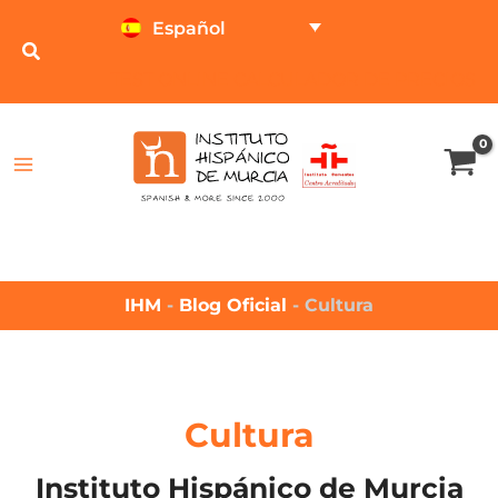
Español
TEST ONLINE
CALCULADOR DE PRECIOS
IHM
-
Blog Oficial
-
Cultura
Cultura
Instituto Hispánico de Murcia