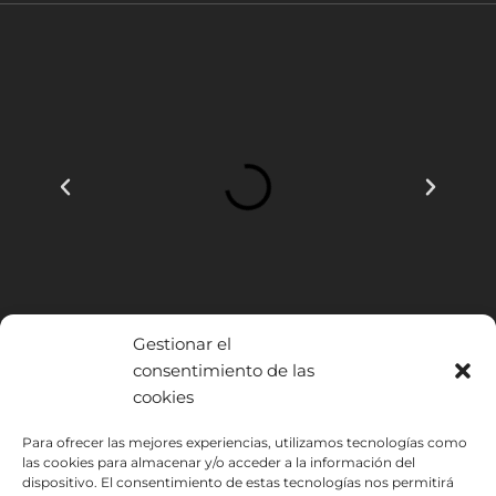
Gestionar el
consentimiento de las
cookies
INSTITUTO HISPANICO DE MURCIA, SOCIEDAD LIMITADA ha sido
Para ofrecer las mejores experiencias, utilizamos tecnologías como
las cookies para almacenar y/o acceder a la información del
beneficiario del Fondo Europeo de Desarrollo Regional cuyo objetivo
dispositivo. El consentimiento de estas tecnologías nos permitirá
es mejorar el uso y la calidad de las tecnologías de la información y de