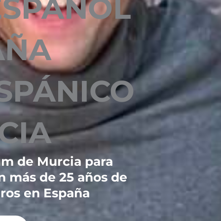
ESPAÑOL
AÑA
ISPÁNICO
CIA
um de Murcia para
on más de 25 años de
ros en España