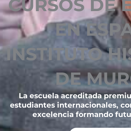
CURSOS DE 
EN ESP
INSTITUTO H
DE MUR
La escuela acreditada premi
estudiantes internacionales, c
excelencia formando futu