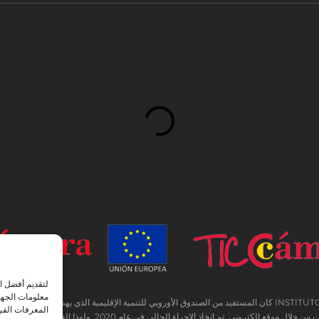
لتقديم أفضل ا
معلومات الجها
INSTITUTO HISPANICO DE MURCIA ، SOCIEDAD LIMITADA كان المستفيد من الصندوق الأوروبي للتنمية الإقليمية ال
المعرفات الفري
راء الحالي في عام 2020. ولهذا الغرض ، تم دعمه من قبل برنامج TIC Cámaras ، من قبل كامارا من مورسيا.