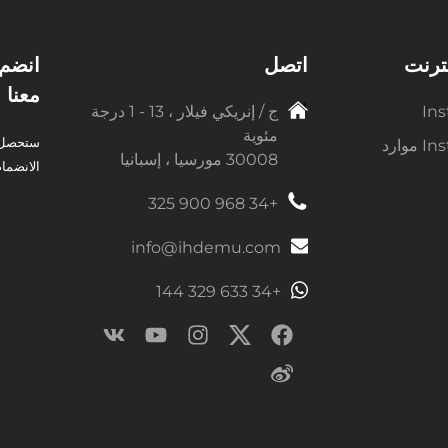
نترنت
اتصل
معنا 
Ins
ج / إنريكي فيلار ، 13 - 1 درجة
مئوية
ستحصل ع
وارد
30008 مورسيا ، إسبانيا
الانضمام
+34 968 900 325
info@ihdemu.com
+34 633 329 144