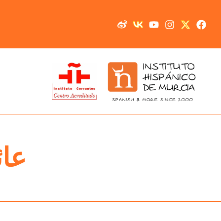
خطي
لى
لمحتوى
عائ