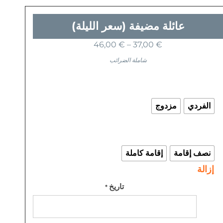
عائلة مضيفة (سعر الليلة)
نطاق
46,00
€
–
37,00
€
السعر:
شاملة الضرائب
من
كمية
عائلة
خلال
مضيفة
الفردي
مزدوج
(سعر
الليلة)
نصف إقامة
إقامة كاملة
إزالة
تاريخ
*