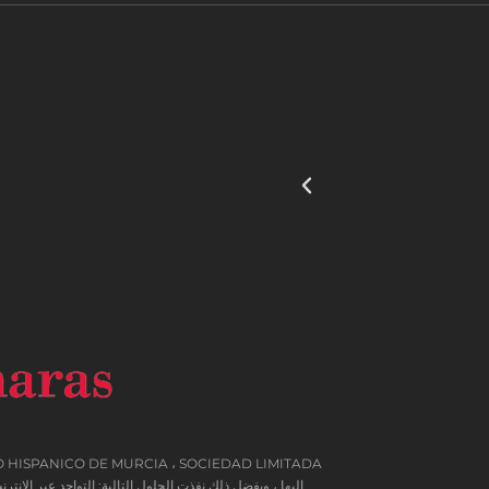
إليها ، وبفضل ذلك نفذت الحلول التالية: التواجد عبر الإنترنت من خلال موقع إلكتروني. تم اتخاذ الإج