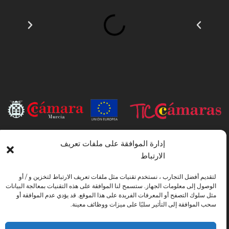
INSTITUTO HISPANICO DE MURCIA ، SOCIEDAD LIMITADA كان
إدارة الموافقة على ملفات تعريف
المستفيد من الصندوق الأوروبي للتنمية الإقليمية الذي يهدف إلى تطوير استخدام وجودة
الارتباط
تكنولوجيا المعلومات والاتصالات وإمكانية الوصول إليها ، وبفضل ذلك نفذت الحلول
التالية: التواجد عبر الإنترنت من خلال موقع إلكتروني. تم اتخاذ الإجراء الحالي في عام
لتقديم أفضل التجارب ، نستخدم تقنيات مثل ملفات تعريف الارتباط لتخزين و / أو
2020. ولهذا الغرض ، تم دعمه من قبل برنامج TIC Cámaras ، من قبل كامارا من
الوصول إلى معلومات الجهاز. ستسمح لنا الموافقة على هذه التقنيات بمعالجة البيانات
مورسيا.
مثل سلوك التصفح أو المعرفات الفريدة على هذا الموقع. قد يؤدي عدم الموافقة أو
سحب الموافقة إلى التأثير سلبًا على ميزات ووظائف معينة.