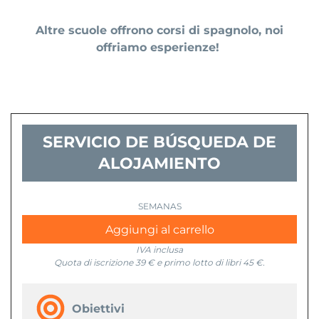
Altre scuole offrono corsi di spagnolo, noi
offriamo esperienze
!
SERVICIO DE BÚSQUEDA DE
ALOJAMIENTO
Servicio
de
Aggiungi al carrello
Búsqueda
IVA inclusa
de
Quota di iscrizione 39 € e primo lotto di libri 45 €.
Alojamiento
quantità
Obiettivi