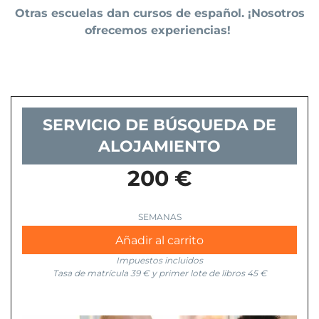
Otras escuelas dan cursos de español. ¡Nosotros
ofrecemos experiencias!
SERVICIO DE BÚSQUEDA DE
ALOJAMIENTO
200 €
Servicio
de
Añadir al carrito
Búsqueda
Impuestos incluidos
de
Tasa de matrícula 39 € y primer lote de libros 45 €
Alojamiento
cantidad