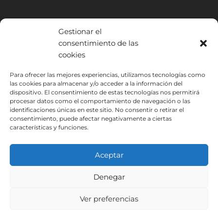
Gestionar el
consentimiento de las
cookies
INSTITUTO HISPANICO DE MURCIA, SOCIEDAD LIMITADA ha sido
Para ofrecer las mejores experiencias, utilizamos tecnologías como
beneficiario del Fondo Europeo de Desarrollo Regional cuyo objetivo
las cookies para almacenar y/o acceder a la información del
dispositivo. El consentimiento de estas tecnologías nos permitirá
es mejorar el uso y la calidad de las tecnologías de la información y de
procesar datos como el comportamiento de navegación o las
las comunicaciones y el acceso a las mismas y gracias al que ha
identificaciones únicas en este sitio. No consentir o retirar el
podido implantar las siguientes soluciones: Presencia web a través de
consentimiento, puede afectar negativamente a ciertas
página propia. Esta acción ha tenido lugar durante 2020. Para ello ha
características y funciones.
contado con el apoyo del programa TIC Cámaras de la Cámara de
Murcia.
Aceptar
Denegar
Aviso Legal
Política de Privacidad
Ver preferencias
Condiciones de Inscripción
Política de Cookies
Instituto Hispánico de Murcia © 2026