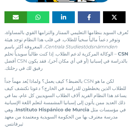
تُعرف السويد بنظامها التعليمي الممتاز والتزامها القوي بالمساواة،
وتوفر دعماً مالياً سخياً للطلاب. في قلب هذا النظام توجد هيئة
Centrala Studiestödsnämnden
، المعروفة أكثر باسم
CSN
– الوكالة المركزية لدعم الطلاب. إذا كنت طالباً سويدياً تحلم
بالدراسة في إسبانيا (أو في أي مكان آخر)، فقد يكون CSN أفضل
رفيق لك في رحلتك.
لكن ما هو CSN بالضبط؟ كيف يعمل؟ ولماذا يُعد مهماً جداً
للطلاب الذين يخططون للدراسة في الخارج؟ دعونا نكتشف كيف
يساعد هذا النظام الفريد آلاف الطلاب السويديين كل عام، بما في
ذلك العديد ممن يأتون إلى إسبانيا المشمسة لتعلم اللغة الإسبانية
في مؤسسات مثل
Instituto Hispánico de Murcia
، وهي
مدرسة معترف بها من الحكومة السويدية ومعتمدة من معهد
ثيرفانتس.