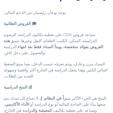
يوجد نوعان رئيسيان من الدعم المالي:
🎓
القروض
الطلابية
تساعد قروض CSN على تغطية تكاليف الدراسة: الرسوم
الدراسية، السكن، الكتب، الطعام، النقل وغيرها. تتمي
ز هذه
القروض بفوائد منخفضة، ويبدأ السداد فقط بعد انتهاء
الدراسة
والحصول على دخل كافٍ.
السداد مرن وعادل، ويتم تعديله حسب الدخل، مما يمنع الضغط
المالي الكبير. وهذا يجعل الدراسة في الخارج أكثر واقعية وسهولة
للعديد من الطلاب.
💰
المنح
الدراسية
المنح هي الجزء الأكثر تمي
زاً في النظام، إ
ذ لا تحتاج إلى سداد. يتم
منحها بناءً على الحاجة المالية أو نوع الدراسة أو
الأداء الأكاديمي
،
وتساعد على تغطية تكاليف ا
لمعيشة والدرا
سة في الخارج.