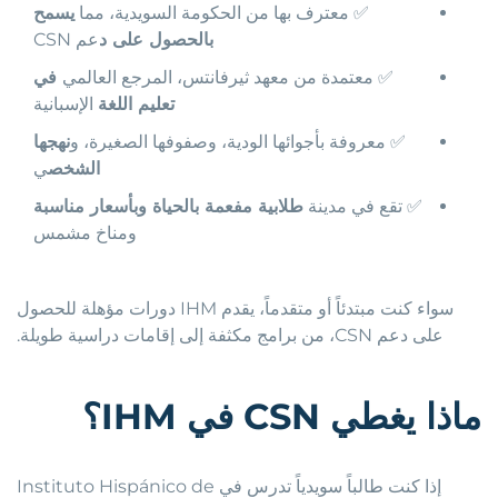
✅ معترف بها من الحكومة السويدية، مما
يسمح
بالحصول على د
عم CSN
✅ معتمدة من معهد ثيرفانتس، المرجع العالمي
في
تعليم اللغة
الإسبانية
✅ معروفة بأجوائها الودية، وصفوفها الصغيرة، و
نهجها
الشخص
ي
✅ تقع في مدينة
طلابية مفعمة بالحياة وبأسعار مناسبة
ومناخ مشمس
سواء كنت مبتدئاً أو متقدماً، يقدم IHM دورات مؤهلة للحصول
على دعم CSN، من برامج مكثفة إلى إقامات دراسية طويلة.
ماذا
يغطي
CSN
في
IHM
؟
إذا كنت طالباً سويدياً تدرس في Instituto Hispánico de