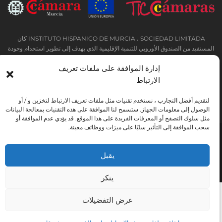
INSTITUTO HISPANICO DE MURCIA ، SOCIEDAD LIMITADA كان
المستفيد من الصندوق الأوروبي للتنمية الإقليمية الذي يهدف إلى تطوير استخدام وجودة
تكنولوجيا المعلومات والاتصالات وإمكانية الوصول إليها ، وبفضل ذلك نفذت الحلول
إدارة الموافقة على ملفات تعريف
التالية: التواجد عبر الإنترنت من خلال موقع إلكتروني. تم اتخاذ الإجراء الحالي في عام
2020. ولهذا الغرض ، تم دعمه من قبل برنامج TIC Cámaras ، من قبل كامارا من
الارتباط
مورسيا.
لتقديم أفضل التجارب ، نستخدم تقنيات مثل ملفات تعريف الارتباط لتخزين و / أو
الوصول إلى معلومات الجهاز. ستسمح لنا الموافقة على هذه التقنيات بمعالجة البيانات
مثل سلوك التصفح أو المعرفات الفريدة على هذا الموقع. قد يؤدي عدم الموافقة أو
سحب الموافقة إلى التأثير سلبًا على ميزات ووظائف معينة.
تحذير قانوني
سياسة خاصة
شروط الحجز
اتفاقية ملفات تعريف الارتباط
يقبل
Instituto Hispánico de Murcia © 2026
ينكر
عرض التفضيلات