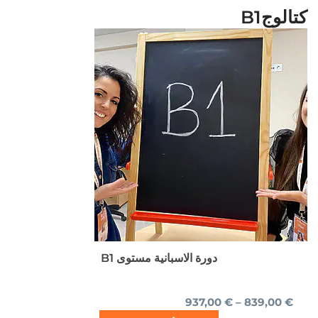
كتالوجB1
نطاق
هناك
السعر:
العديد
من
من
الأشكال
خلال
المختلفة
لهذا
المنتج.
يمكن
اختيار
الخيارات
على
صفحة
المنتج
دورة الاسبانية مستوى B1
937,00
€
–
839,00
€