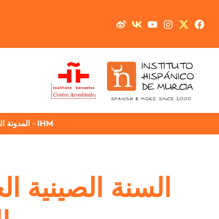
IHM
-
المدونة ا