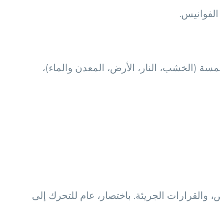
نية، مجتمعة مع أحد العناصر الخمسة (الخشب، النار، الأرض، المعدن والماء)،
، والقرارات الجريئة. باختصار، عام للتحرك إلى