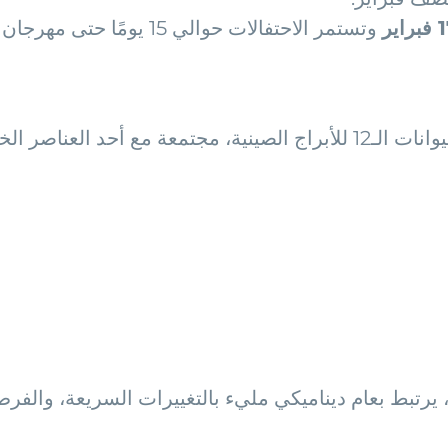
وتستمر الاحتفالات حوالي 15 يومًا حتى مهرجان الفوانيس.
في علم الفلك الصيني، يتم تمثيل كل عام بأحد الحيوانات الـ12 للأبراج الصي
 يرتبط بعام ديناميكي مليء بالتغييرات السريعة، والفرص