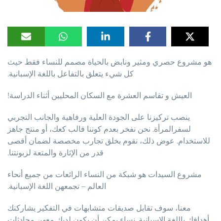
هو مشروع حصري ومثير ونابض بالحياة مصمم للنساء فقط حيث
كل شيء يتعلق بالتفاعل باللغة الإسبانية.
العيش و تقاسم العشرة مع السكان المحليين أثناء الدراسة!
ينصب تركيزنا على الجودة العلية ورفاهية والجانب التجربي
لسفرالمرأة. نحن نفخر بعدم كوننا قالب كعك، أو منتج جاهز
للاستخدام. عوض ذلك، نقوم بخلق تجارب مخصصة لضمان أقصى
قدر من الإثارة والمتعة لزبونتنا.
مشروع السيدات هو شبكة من النساء الرائعات من جميع أنحاء
العالم – تجمعهن اللغة الإسبانية.
معنا، سوف تقابل صديقات متشابهات في التفكير يشاركنك
أهدافك باللغة الإسبانية. نساء يمكن أن يكون لديك معهن محادثات