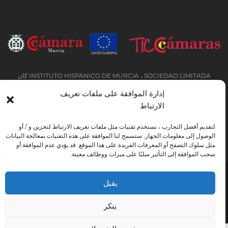
INSTITUTO HISPANICO DE MURCIA ، SOCIEDAD LIMITADA كان
المستفيد من الصندوق الأوروبي للتنمية الإقليمية الذي يهدف إلى تطوير استخدام وجودة
إدارة الموافقة على ملفات تعريف
تكنولوجيا المعلومات والاتصالات وإمكانية الوصول إليها ، وبفضل ذلك نفذت الحلول
الارتباط
التالية: التواجد عبر الإنترنت من خلال موقع إلكتروني. تم اتخاذ الإجراء الحالي في عام
2020. ولهذا الغرض ، تم دعمه من قبل برنامج TIC Cámaras ، من قبل كامارا من
لتقديم أفضل التجارب ، نستخدم تقنيات مثل ملفات تعريف الارتباط لتخزين و / أو
مورسيا.
الوصول إلى معلومات الجهاز. ستسمح لنا الموافقة على هذه التقنيات بمعالجة البيانات
مثل سلوك التصفح أو المعرفات الفريدة على هذا الموقع. قد يؤدي عدم الموافقة أو
سحب الموافقة إلى التأثير سلبًا على ميزات ووظائف معينة.
تحذير قانوني
سياسة خاصة
شروط الحجز
يقبل
اتفاقية ملفات تعريف الارتباط
Instituto Hispánico de Murcia © 2026
ينكر