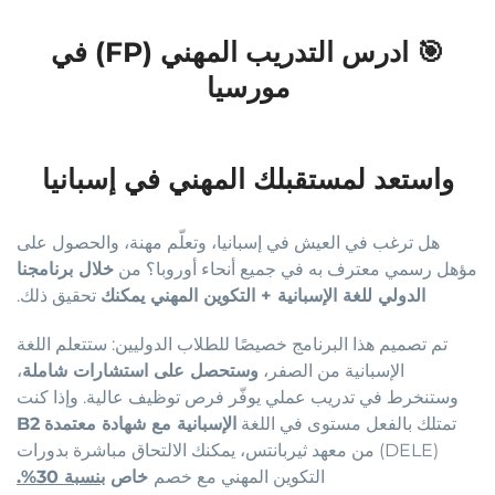
🎯 ادرس التدريب المهني (FP) في
مورسيا
واستعد لمستقبلك المهني في إسبانيا
هل ترغب في العيش في إسبانيا، وتعلّم مهنة، والحصول على
مؤهل رسمي معترف به في جميع أنحاء أوروبا؟ من
خلال برنامجنا
الدولي للغة الإسبانية + التكوين المهني يمكنك
تحقيق ذلك
.
تم تصميم هذا البرنامج خصيصًا للطلاب الدوليين: ستتعلم اللغة
الإسبانية من الصفر،
وستحصل على استشارات شاملة
،
وستنخرط في تدريب عملي يوفّر فرص توظيف عالية. وإذا كنت
تمتلك بالفعل مستوى
في اللغة
الإسبانية مع شهادة معتمدة
B2
(DELE)
من معهد ثيربانتس
، يمكنك الالتحاق مباشرة بدورات
التكوين المهني مع خصم
خاص
بنسبة 30
%.