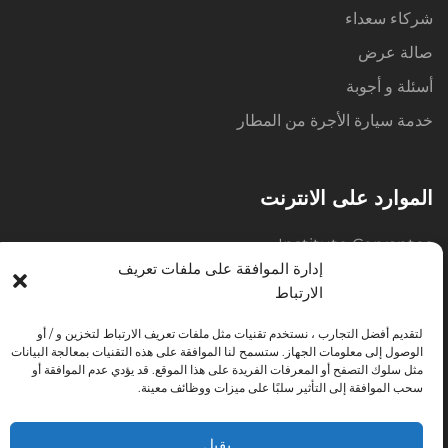
شركاء سعداء
صالة عرض
أسئلة و أجوبة
خدمة سيارة الأجرة من المطار
الموارد على الانترنت
Instituto Cervantes
إدارة الموافقة على ملفات تعريف
Instituto Cervantes موارد
الارتباط
هوايات
لتقديم أفضل التجارب ، نستخدم تقنيات مثل ملفات تعريف الارتباط لتخزين و / أو
قواميس
الوصول إلى معلومات الجهاز. ستسمح لنا الموافقة على هذه التقنيات بمعالجة البيانات
مثل سلوك التصفح أو المعرفات الفريدة على هذا الموقع. قد يؤدي عدم الموافقة أو
الصحافة الاسبانية
سحب الموافقة إلى التأثير سلبًا على ميزات ووظائف معينة.
المواد الصفية
يقبل