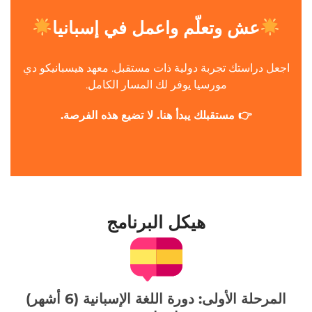
عش وتعلّم واعمل في إسبانيا
اجعل دراستك تجربة دولية ذات مستقبل. معهد هيسبانيكو دي
مورسيا يوفر لك المسار الكامل.
👉 مستقبلك يبدأ هنا. لا تضيع هذه الفرصة.
هيكل البرنامج
المرحلة الأولى: دورة اللغة الإسبانية (6 أشهر)