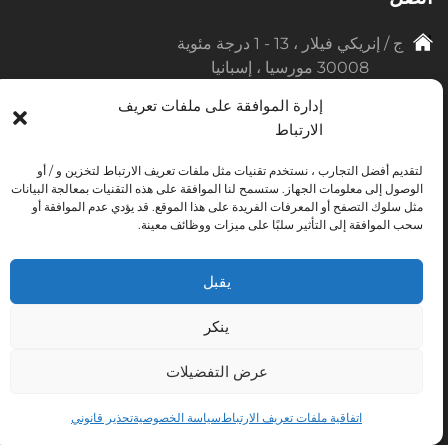
ج / إنريكي فيلار ، 13 - 1 درجة مئوية
30008 مورسيا ، إسبانيا
إدارة الموافقة على ملفات تعريف
+34 968 900 325
الارتباط
info@ihdemu.com
لتقديم أفضل التجارب ، نستخدم تقنيات مثل ملفات تعريف الارتباط لتخزين و / أو
الوصول إلى معلومات الجهاز. ستسمح لنا الموافقة على هذه التقنيات بمعالجة البيانات
+34 633 329 144
مثل سلوك التصفح أو المعرفات الفريدة على هذا الموقع. قد يؤدي عدم الموافقة أو
سحب الموافقة إلى التأثير سلبًا على ميزات ووظائف معينة.
يقبل
انضم إلى ال 9449 شخصًا الذين يتعلمون بالفعل
ينكر
معنا واحصل على كتاب لاكتشاف أسرار مورسيا
عرض التفضيلات
ستحصل على معلومات قيمة لتحسين لغتك الإسبانية.
اتفاقية ملفات تعريف الارتباط
سياسة الخصوصية
تحذير قانوني
الانضمام سهل ومجاني. إلغاء الاشتراك أيضًا سهل.