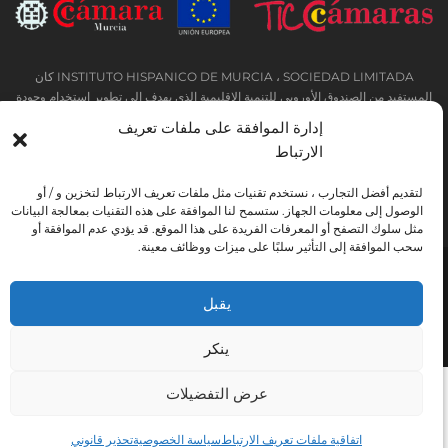
INSTITUTO HISPANICO DE MURCIA ، SOCIEDAD LIMITADA كان
المستفيد من الصندوق الأوروبي للتنمية الإقليمية الذي يهدف إلى تطوير استخدام وجودة
تكنولوجيا المعلومات والاتصالات وإمكانية الوصول إليها ، وبفضل ذلك نفذت الحلول
إدارة الموافقة على ملفات تعريف
التالية: التواجد عبر الإنترنت من خلال موقع إلكتروني. تم اتخاذ الإجراء الحالي في عام
الارتباط
2020. ولهذا الغرض ، تم دعمه من قبل برنامج TIC Cámaras ، من قبل كامارا من
مورسيا.
لتقديم أفضل التجارب ، نستخدم تقنيات مثل ملفات تعريف الارتباط لتخزين و / أو
الوصول إلى معلومات الجهاز. ستسمح لنا الموافقة على هذه التقنيات بمعالجة البيانات
مثل سلوك التصفح أو المعرفات الفريدة على هذا الموقع. قد يؤدي عدم الموافقة أو
سحب الموافقة إلى التأثير سلبًا على ميزات ووظائف معينة.
تحذير قانوني
سياسة خاصة
شروط الحجز
اتفاقية ملفات تعريف الارتباط
يقبل
Instituto Hispánico de Murcia © 2026
ينكر
عرض التفضيلات
اتفاقية ملفات تعريف الارتباط
سياسة الخصوصية
تحذير قانوني