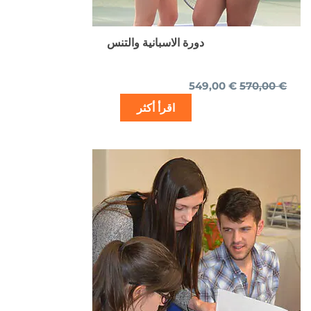
دورة الاسبانية والتنس
549,00
€
570,00
€
اقرأ أكثر
السعر
السعر
الأصلي
الحالي
هو:
هو:
995,00 €.
1.250,00 €.