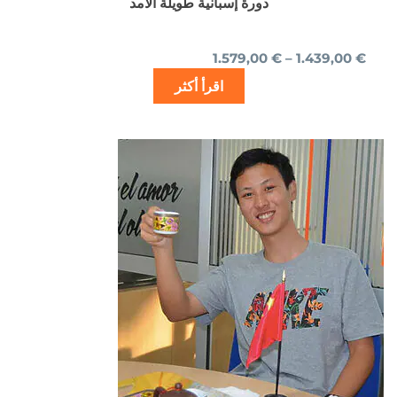
دورة إسبانية طويلة الأمد
1.579,00
€
–
1.439,00
€
اقرأ أكثر
نطاق
هناك
السعر:
العديد
من
من
الأشكال
خلال
المختلفة
لهذا
المنتج.
يمكن
اختيار
الخيارات
على
صفحة