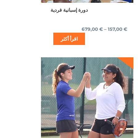
المنتج
دورة إسبانية فردية
679,00
€
–
157,00
€
اقرأ أكثر
السعر
السعر
الأصلي
الحالي
هو:
هو:
549,00 €.
570,00 €.