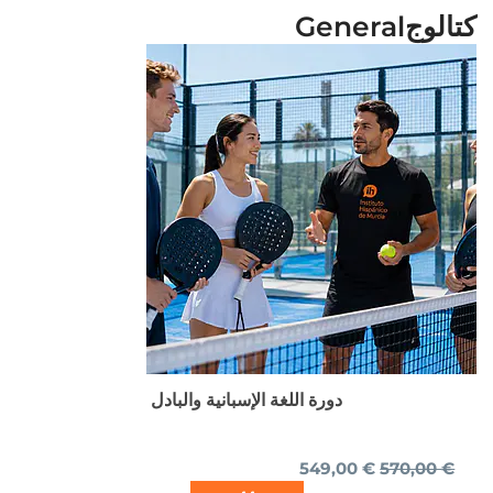
كتالوجGeneral
السعر
السعر
الأصلي
الحالي
هو:
هو:
549,00 €.
570,00 €.
دورة اللغة الإسبانية والبادل
549,00
€
570,00
€