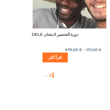
اختيار
الخيارات
على
صفحة
المنتج
دورة التحضير لامتحان DELE
679,00
€
–
157,00
€
اقرأ أكثر
←
2
1