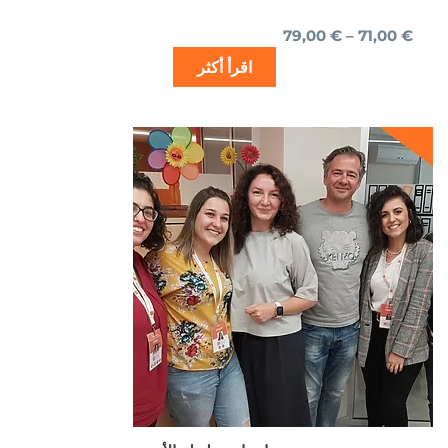
79,00
€
–
71,00
€
اقرأ أكثر
نطاق
هناك
السعر:
العديد
من
من
الأشكال
خلال
المختلفة
لهذا
المنتج.
يمكن
اختيار
الخيارات
على
صفحة
المنتج