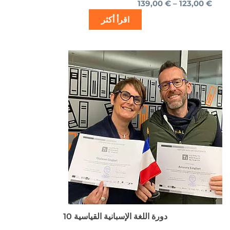
139,00
€
–
123,00
€
اقرأ أكثر
نطاق
هناك
السعر:
العديد
من
من
الأشكال
خلال
المختلفة
لهذا
المنتج.
يمكن
اختيار
الخيارات
على
صفحة
المنتج
دورة اللغة الإسبانية القياسية 10