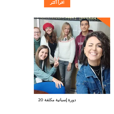
اقرأ أكثر
نطاق
هناك
السعر:
العديد
من
من
الأشكال
خلال
المختلفة
لهذا
المنتج.
يمكن
اختيار
الخيارات
على
صفحة
المنتج
دورة إسبانية مكثفة 20