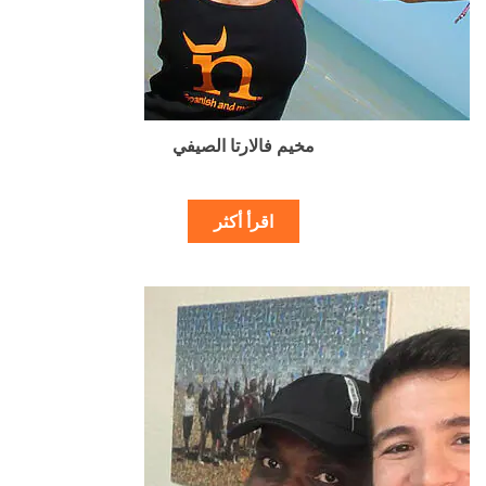
مخيم فالارتا الصيفي
اقرأ أكثر
نطاق
هناك
السعر:
العديد
من
من
الأشكال
خلال
المختلفة
لهذا
المنتج.
يمكن