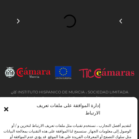
INSTITUTO HISPANICO DE MURCIA ، SOCIEDAD LIMITADA كان
المستفيد من الصندوق الأوروبي للتنمية الإقليمية الذي يهدف إلى تطوير استخدام وجودة
تكنولوجيا المعلومات والاتصالات وإمكانية الوصول إليها ، وبفضل ذلك نفذت الحلول
إدارة الموافقة على ملفات تعريف
التالية: التواجد عبر الإنترنت من خلال موقع إلكتروني. تم اتخاذ الإجراء الحالي في عام
الارتباط
2020. ولهذا الغرض ، تم دعمه من قبل برنامج TIC Cámaras ، من قبل كامارا من
مورسيا.
لتقديم أفضل التجارب ، نستخدم تقنيات مثل ملفات تعريف الارتباط لتخزين و / أو
الوصول إلى معلومات الجهاز. ستسمح لنا الموافقة على هذه التقنيات بمعالجة البيانات
مثل سلوك التصفح أو المعرفات الفريدة على هذا الموقع. قد يؤدي عدم الموافقة أو