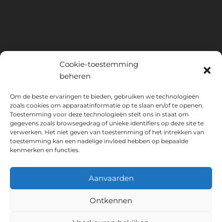
Cookie-toestemming
beheren
INSTITUTO HISPANICO DE MURCIA, SOCIEDAD LIMITADA is de
Om de beste ervaringen te bieden, gebruiken we technologieën
begunstigde van het Europees Fonds voor Regionale Ontwikkeling,
zoals cookies om apparaatinformatie op te slaan en/of te openen.
dat tot doel heeft het gebruik en de kwaliteit van informatie- en
Toestemming voor deze technologieën stelt ons in staat om
gegevens zoals browsegedrag of unieke identifiers op deze site te
communicatietechnologieën en hun toegankelijkheid te ontwikkelen,
verwerken. Het niet geven van toestemming of het intrekken van
en dankzij welke het de volgende oplossingen heeft
toestemming kan een nadelige invloed hebben op bepaalde
geïmplementeerd: online aanwezigheid via zijn Website. De huidige
kenmerken en functies.
maatregel vond plaats in 2020. Daartoe werd het ondersteund door
het TIC Cámaras-programma, door Cámara uit Murcia.
Aanvaarden
Ontkennen
Wettelijke waarschuwing
Privacybeleid