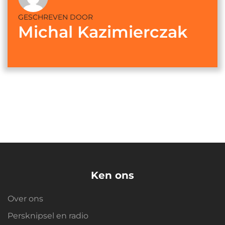
GESCHREVEN DOOR
Michal Kazimierczak
Ken ons
Over ons
Persknipsel en radio