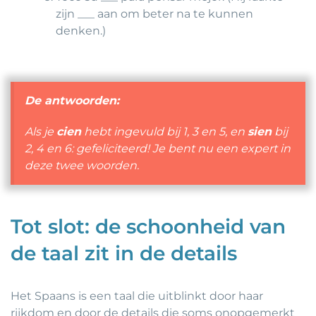
zijn ___ aan om beter na te kunnen
denken.)
De antwoorden:
Als je
cien
hebt ingevuld bij 1, 3 en 5, en
sien
bij
2, 4 en 6: gefeliciteerd! Je bent nu een expert in
deze twee woorden.
Tot slot: de schoonheid van
de taal zit in de details
Het Spaans is een taal die uitblinkt door haar
rijkdom en door de details die soms onopgemerkt