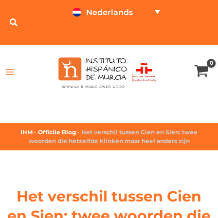
Nederlands
ONLINE TESTEN
PRIJSCALCULATOR
IHM
-
Officile Blog
-
Het verschil tussen Cien en Sien: twee
woorden die hetzelfde klinken maar heel anders zijn
Het verschil tussen Cien
en Sien: twee woorden die