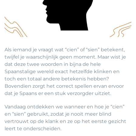
Als iemand je vraagt wat “cien” of “sien” betekent,
twijfel je waarschijnlijk geen moment. Maar wist je
dat deze twee woorden in bijna de hele
Spaanstalige wereld exact hetzelfde klinken en
toch een totaal andere betekenis hebben?
Bovendien zorgt het correct spellen ervan ervoor
dat je Spaans er een stuk verzorgder uitziet.
Vandaag ontdekken we wanneer en hoe je “cien”
en “sien” gebruikt, zodat je nooit meer blind
vertrouwt op de klank en ze op het eerste gezicht
leert te onderscheiden.