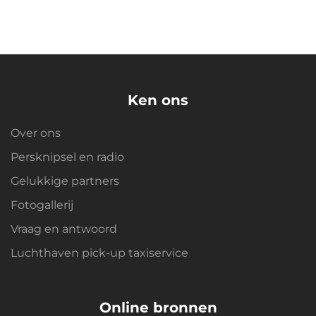
Ken ons
Over ons
Persknipsel en radio
Gelukkige partners
Fotogallerij
Vraag en antwoord
Luchthaven pick-up taxiservice
Online bronnen