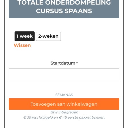
TOTALE ONDERDOMPELING
CURSUS SPAANS
Totale
onderdompeling
cursus
1 week
2-weken
Spaans
Wissen
aantal
Startdatum
*
Toevoegen aan winkelwagen
Btw inbegrepen
€ 39 inschrijfgeld en € 45
eerste pakket boeken.