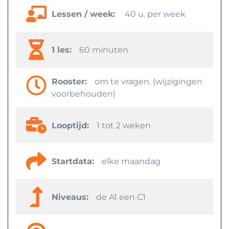
Lessen / week:
40 u. per week
1 les:
60 minuten
Rooster:
om te vragen. (wijzigingen
voorbehouden)
Looptijd:
1 tot 2 weken
Startdata:
elke maandag
Niveaus:
de A1 een C1