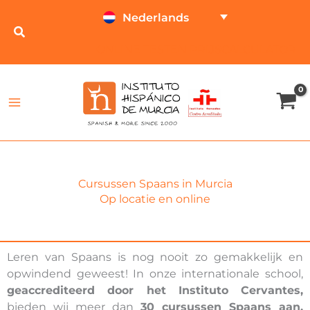
Ga
Nederlands
naar
de
ONLINE TESTEN
PRIJSCALCULATOR
inhoud
Cursussen Spaans in Murcia
Op locatie en online
Leren van Spaans is nog nooit zo gemakkelijk en
opwindend geweest! In onze internationale school,
geaccrediteerd door het Instituto Cervantes,
bieden wij meer dan
30 cursussen Spaans aan,