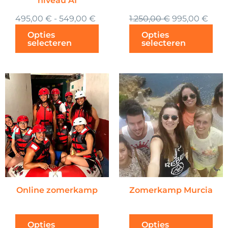
niveau A1
de
495,00
€
-
549,00
€
1.250,00
€
995,00
€
productpagina
Opties
Opties
selecteren
selecteren
Online zomerkamp
Zomerkamp Murcia
Opties
Opties