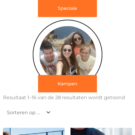
Ges
Resultaat 1–16 van de 28 resultaten wordt getoond
op
nie
Oorspronkelijke
Huidige